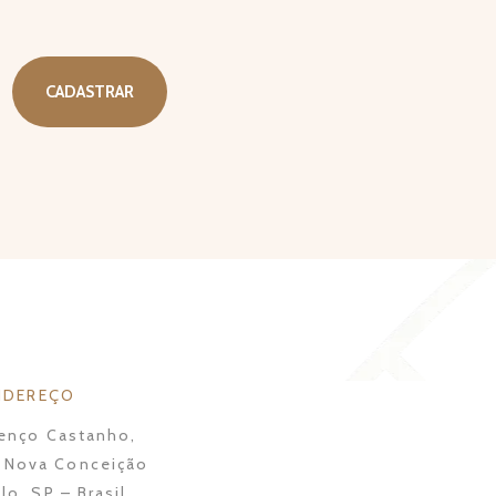
NDEREÇO
enço Castanho,
a Nova Conceição
lo, SP – Brasil