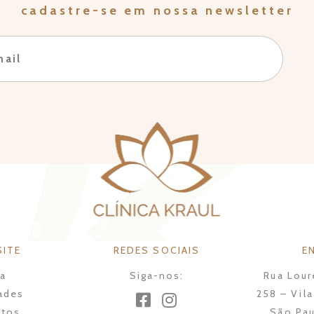
cadastre-se em nossa newsletter
SITE
REDES SOCIAIS
E
ca
Siga-nos:
Rua Lour
ades
258 – Vil
tos
São Pau